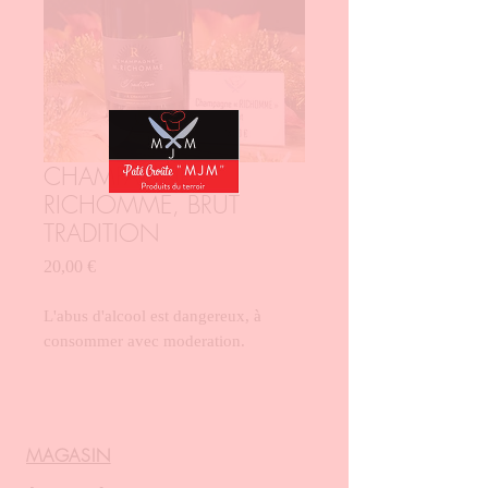
CHAMPAGNE
RICHOMME, BRUT
TRADITION
Prix
20,00 €
L'abus d'alcool est dangereux, à
consommer avec moderation.
MAGASIN