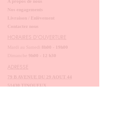
A propos de nous
Nos engagements
Livraison / Enlèvement
Contactez nous
HORAIRES D'OUVERTURE
Mardi au Samedi
8h00 - 19h00
​​
Dimanche
9h00 - 12 h30
ADRESSE
79 B AVENUE DU 29 AOUT 44
51430 TINQUEUX
Tel :
09.51.52.85.92
patecroutemjm@gmail.com
INSCRIVEZ-VOUS :