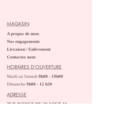
MAGASIN
A propos de nous
Nos engagements
Livraison / Enlèvement
Contactez nous
HORAIRES D'OUVERTURE
Mardi au Samedi
8h00 - 19h00
​​
Dimanche
9h00 - 12 h30
ADRESSE
79 B AVENUE DU 29 AOUT 44
51430 TINQUEUX
Tel :
09.51.52.85.92
patecroutemjm@gmail.com