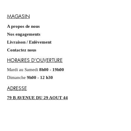
MAGASIN
A propos de nous
Nos engagements
Livraison / Enlèvement
Contactez nous
HORAIRES D'OUVERTURE
Mardi au Samedi
8h00 - 19h00
​​
Dimanche
9h00 - 12 h30
ADRESSE
79 B AVENUE DU 29 AOUT 44
51430 TINQUEUX
Tel :
09.51.52.85.92
patecroutemjm@gmail.com