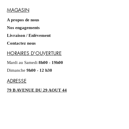
MAGASIN
A propos de nous
Nos engagements
Livraison / Enlèvement
Contactez nous
HORAIRES D'OUVERTURE
Mardi au Samedi
8h00 - 19h00
​​
Dimanche
9h00 - 12 h30
ADRESSE
79 B AVENUE DU 29 AOUT 44
51430 TINQUEUX
Tel :
09.51.52.85.92
patecroutemjm@gmail.com
INSCRIVEZ-VOUS :